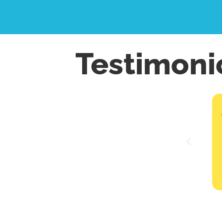
Testimoni
 gives me access to projects abroad that I would never have
identified on my own"
Marc