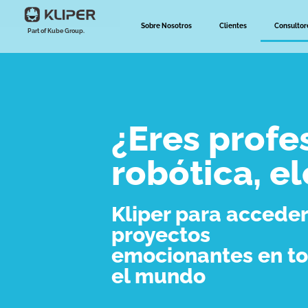
Sobre Nosotros
Clientes
Consultor
Part of Kube Group.
¿Eres profe
robótica, e
Kliper para acceder
proyectos
emocionantes en t
el mundo