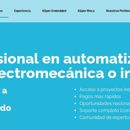
es
Experiencia
Kliper Embedded
Kliper Meca
Nuestros Perfiles
sional en automati
lectromecánica o i
 a
Acceso a proyectos ind
Pagos más rápidos
Oportunidades nacional
odo
Soporte completo (contr
Comunidad de experto