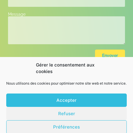
Message
Envoyer
Gérer le consentement aux
cookies
Informations sur l’entreprise :
144 rue Paul Bellamy 44000 Nantes
Nous utilisons des cookies pour optimiser notre site web et notre service.
02 44 84 33 37
hello@kliper.io
Accepter
Refuser
Conditions d’utilisation
Politique de confidentialité
Préférences
Politique en matiére de cookies